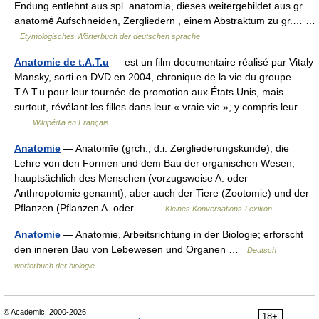
Endung entlehnt aus spl. anatomia, dieses weitergebildet aus gr.
anatomḗ Aufschneiden, Zergliedern , einem Abstraktum zu gr.… …
Etymologisches Wörterbuch der deutschen sprache
Anatomie de t.A.T.u
— est un film documentaire réalisé par Vitaly
Mansky, sorti en DVD en 2004, chronique de la vie du groupe
T.A.T.u pour leur tournée de promotion aux États Unis, mais
surtout, révélant les filles dans leur « vraie vie », y compris leur…
…
Wikipédia en Français
Anatomie
— Anatomīe (grch., d.i. Zergliederungskunde), die
Lehre von den Formen und dem Bau der organischen Wesen,
hauptsächlich des Menschen (vorzugsweise A. oder
Anthropotomie genannt), aber auch der Tiere (Zootomie) und der
Pflanzen (Pflanzen A. oder… …
Kleines Konversations-Lexikon
Anatomie
— Anatomie, Arbeitsrichtung in der Biologie; erforscht
den inneren Bau von Lebewesen und Organen …
Deutsch
wörterbuch der biologie
© Academic, 2000-2026
18+