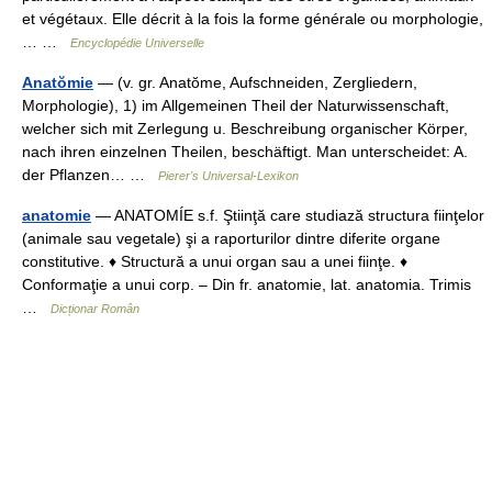
et végétaux. Elle décrit à la fois la forme générale ou morphologie,
… …
Encyclopédie Universelle
Anatŏmie
— (v. gr. Anatŏme, Aufschneiden, Zergliedern,
Morphologie), 1) im Allgemeinen Theil der Naturwissenschaft,
welcher sich mit Zerlegung u. Beschreibung organischer Körper,
nach ihren einzelnen Theilen, beschäftigt. Man unterscheidet: A.
der Pflanzen… …
Pierer's Universal-Lexikon
anatomie
— ANATOMÍE s.f. Ştiinţă care studiază structura fiinţelor
(animale sau vegetale) şi a raporturilor dintre diferite organe
constitutive. ♦ Structură a unui organ sau a unei fiinţe. ♦
Conformaţie a unui corp. – Din fr. anatomie, lat. anatomia. Trimis
…
Dicționar Român