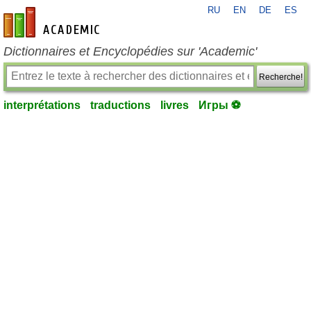
RU
EN
DE
ES
fr-academic.com
Dictionnaires et Encyclopédies sur 'Academic'
Recherche!
interprétations
traductions
livres
Игры ⚽