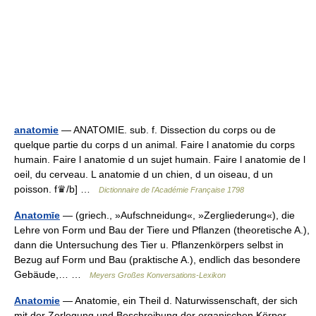
anatomie
— ANATOMIE. sub. f. Dissection du corps ou de
quelque partie du corps d un animal. Faire l anatomie du corps
humain. Faire l anatomie d un sujet humain. Faire l anatomie de l
oeil, du cerveau. L anatomie d un chien, d un oiseau, d un
poisson. f♛/b] …
Dictionnaire de l'Académie Française 1798
Anatomīe
— (griech., »Aufschneidung«, »Zergliederung«), die
Lehre von Form und Bau der Tiere und Pflanzen (theoretische A.),
dann die Untersuchung des Tier u. Pflanzenkörpers selbst in
Bezug auf Form und Bau (praktische A.), endlich das besondere
Gebäude,… …
Meyers Großes Konversations-Lexikon
Anatomie
— Anatomie, ein Theil d. Naturwissenschaft, der sich
mit der Zerlegung und Beschreibung der organischen Körper