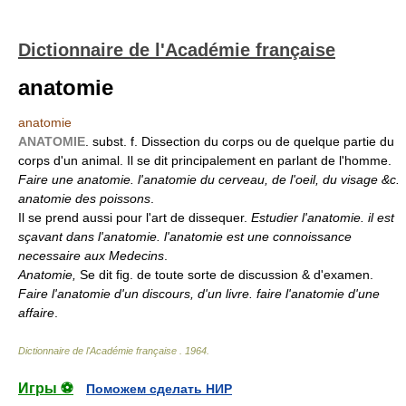
Dictionnaire de l'Académie française
anatomie
anatomie
ANATOMIE
. subst. f. Dissection du corps ou de quelque partie du
corps d'un animal. Il se dit principalement en parlant de l'homme.
Faire une anatomie. l'anatomie du cerveau, de l'oeil, du visage &c.
anatomie des poissons
.
Il se prend aussi pour l'art de dissequer.
Estudier l'anatomie. il est
sçavant dans l'anatomie. l'anatomie est une connoissance
necessaire aux Medecins
.
Anatomie,
Se dit fig. de toute sorte de discussion & d'examen.
Faire l'anatomie d'un discours, d'un livre. faire l'anatomie d'une
affaire
.
Dictionnaire de l'Académie française
.
1964
.
Игры ⚽
Поможем сделать НИР